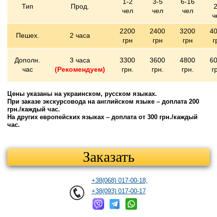
1-2
3-5
6-16
Тип
Прод.
чел
чел
чел
ч
2200
2400
3200
4
Пешех.
2 часа
грн
грн
грн
г
Дополн.
3 часа
3300
3600
4800
6
час
(Рекомендуем)
грн.
грн.
грн.
г
Цены указаны на украинском, русском языках.
При заказе экскурсовода на английском языке – доплата 200
грн./каждый час.
На других европейских языках – доплата от 300 грн./каждый
час.
Заказать
+38(068) 017-00-18,
+38(093) 017-00-17