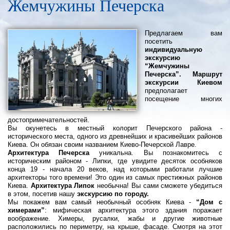
Жемчужины Печерска
Предлагаем вам
посетить
индивидуальную
экскурсию
“Жемчужины
Печерска”. Маршрут
экскурсии Киевом
предполагает
посещение многих
достопримечательностей.
Вы окунетесь в местный колорит Печерского района -
исторического места, одного из древнейших и красивейших районов
Киева. Он обязан своим названием Киево-Печерской Лавре.
Архитектура Печерска
уникальна. Вы познакомитесь с
историческим районом - Липки, где увидите десяток особняков
конца 19 - начала 20 веков, над которыми работали лучшие
архитекторы того времени! Это один из самых престижных районов
Киева.
Архитектура Липок
необычна! Вы сами сможете убедиться
в этом, посетив нашу
экскурсию по городу.
Мы покажем вам самый необычный особняк Киева -
“Дом с
химерами”
: мифическая архитектура этого здания поражает
воображение. Химеры, русалки, жабы и другие животные
расположились по периметру, на крыше, фасаде. Смотря на этот