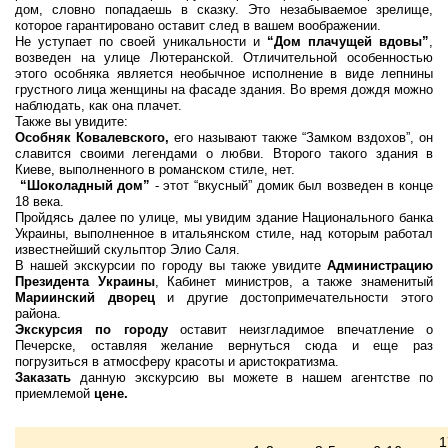
дом, словно попадаешь в сказку. Это незабываемое зрелище,
которое гарантировано оставит след в вашем воображении.
Не уступает по своей уникальности и
“Дом плачущей вдовы”
,
возведен на улице Лютеранской. Отличительной особенностью
этого особняка является необычное исполнение в виде лепнины
грустного лица женщины на фасаде здания. Во время дождя можно
наблюдать, как она плачет.
Также вы увидите:
Особняк Ковалевского,
его называют также “Замком вздохов”, он
славится своими легендами о любви. Второго такого здания в
Киеве, выполненного в романском стиле, нет.
“Шоколадный дом”
- этот “вкусный” домик был возведен в конце
18 века.
Пройдясь далее по улице, мы увидим здание Национального банка
Украины, выполненное в итальянском стиле, над которым работал
известнейший скульптор Элио Саля.
В нашей экскурсии по городу вы также увидите
Администрацию
Президента Украины
, Кабинет министров, а также знаменитый
Мариинский дворец
и другие достопримечательности этого
района.
Экскурсия по городу
оставит неизгладимое впечатление о
Печерске, оставляя желание вернуться сюда и еще раз
погрузиться в атмосферу красоты и аристократизма.
Заказать
данную экскурсию вы можете в нашем агентстве по
приемлемой
цене.
1