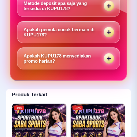
Bermain di situs KUPU178 keuntungan dapat
Metode deposit apa saja yang
bisa lebih besar dari situs lain, permainan
tersedia di KUPU178?
dengan ritme yang stabil tanpa delay
Di KUPU178 semua tersedia deposit via bank,
meningkatkan persentase kemenangan.
e-wallet, Qris, sampai depo pulsa tanpa
Apakah pemula cocok bermain di
potongan.
KUPU178?
Tentu sangat cocok bagi para pemula yang
ingin merasakan sensai jackpot maxwin,
Apakah KUPU178 menyediakan
bukan sekedar janji tapi bsia anda buktikan
promo harian?
sendiri.
Ya, ada bonus harian, cashback, free spin,
dan event mingguan. Semua promo otomatis
masuk ke akun pemain aktif tanpa harus klaim
manual.
Produk Terkait
-10%
-18%