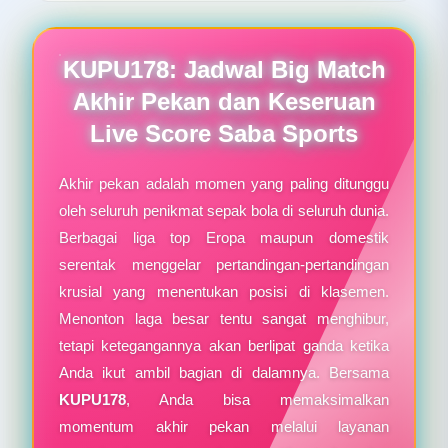
KUPU178: Jadwal Big Match
Akhir Pekan dan Keseruan
Live Score Saba Sports
Akhir pekan adalah momen yang paling ditunggu
oleh seluruh penikmat sepak bola di seluruh dunia.
Berbagai liga top Eropa maupun domestik
serentak menggelar pertandingan-pertandingan
krusial yang menentukan posisi di klasemen.
Menonton laga besar tentu sangat menghibur,
tetapi ketegangannya akan berlipat ganda ketika
Anda ikut ambil bagian di dalamnya. Bersama
KUPU178
, Anda bisa memaksimalkan
momentum akhir pekan melalui layanan