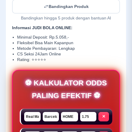
Bandingkan Produk
Bandingkan hingga 5 produk dengan bantuan AI
Informasi JUDI BOLA ONLINE:
Minimal Deposit: Rp.5.058,-
Fleksibel Bisa Main Kapanpun
Metode Pembayaran: Lengkap
CS Seksi 24Jam Online
Rating: ⭐⭐⭐⭐⭐
⚽ KALKULATOR ODDS
PALING EFEKTIF ⚽
×