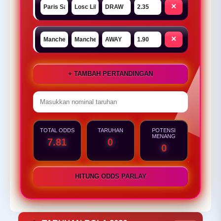
×
×
+ TAMBAH PERTANDINGAN
TOTAL ODDS
TARUHAN
POTENSI
MENANG
7.81
0
0
HITUNG ODDS PARLAY