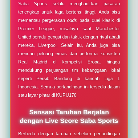
Saba Sports selalu menghadirkan pasaran
terlengkap untuk laga bertensi tinggi. Anda bisa
memantau pergerakan
odds
pada duel klasik di
Premier League, misalnya saat Manchester
United beradu gengsi dan taktik dengan rival abadi
mereka, Liverpool. Selain itu, Anda juga bisa
mencari peluang emas dari performa konsisten
Real Madrid di kompetisi Eropa, hingga
mendukung perjuangan tim kebanggaan lokal
seperti Persib Bandung di kancah Liga 1
Indonesia. Semua pertandingan ini tersedia dalam
satu layar pintar di KUPU178.
Sensasi Taruhan Berjalan
dengan Live Score Saba Sports
Berbeda dengan taruhan sebelum pertandingan